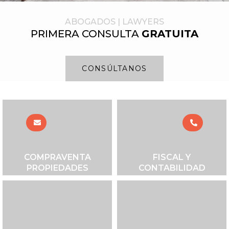
DAEMI ZABALZA
ABOGADOS | LAWYERS
& ASOCIADOS
PRIMERA CONSULTA
GRATUITA
Abogados
CONSÚLTANOS
Especialistas
en todas las ramas del
derecho
COMPRAVENTA
FISCAL Y
PROPIEDADES
CONTABILIDAD